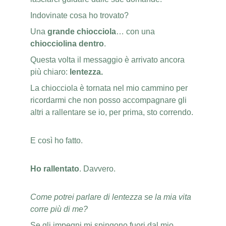
Indovinate cosa ho trovato?
Una 
grande chiocciola
… con una 
chiocciolina dentro
. 
Questa volta il messaggio è arrivato ancora 
più chiaro:
 lentezza.
La chiocciola è tornata nel mio cammino per 
ricordarmi che non posso accompagnare gli 
altri a rallentare se io, per prima, sto correndo.
E così ho fatto.
Ho rallentato
. Davvero.
Come potrei parlare di lentezza se la mia vita 
corre più di me?
Se gli impegni mi spingono fuori dal mio 