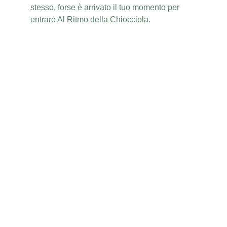
stesso, forse è arrivato il tuo momento per 
entrare Al Ritmo della Chiocciola.
AINA Forest
Dove Natura e Corpo si incontrano per 
Riscoprire la Bellezza della Vita
CONTATTAMI
info@ainaforest.com
+39 353 433 0158