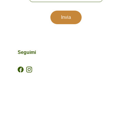
Invia
Seguimi
AINA Forest
Dove Natura e Corpo si incontrano per 
Riscoprire la Bellezza della Vita