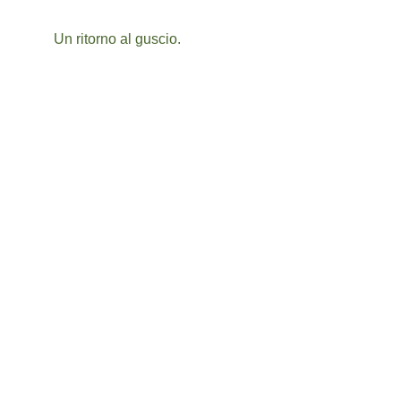
Un ritorno al guscio. 
AINA Forest
Dove Natura e Corpo si incontrano per 
Riscoprire la Bellezza della Vita
CONTATTAMI
info@ainaforest.com
+39 353 433 0158